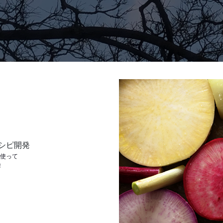
シピ開発
を使って
！